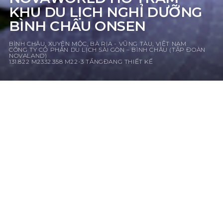
KHU DU LỊCH NGHỈ DƯỠNG
BÌNH CHÂU ONSEN
BÌNH CHÂU, XUYÊN MỘC, BÀ RỊA - VŨNG TÀU, VIỆT NAM
CÔNG TY CỔ PHẦN DU LỊCH SÀI GÒN – BÌNH CHÂU (TẬP ĐOÀN
NOVALAND)
131.822 M2
332.358 M2
2-3 TẦNG
ĐANG THIẾT KẾ