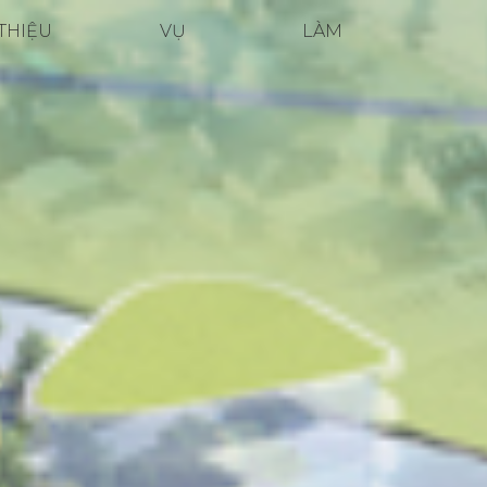
THIỆU
VỤ
LÀM