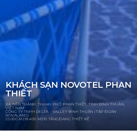
KHÁCH SẠN NOVOTEL PHAN
THIẾT
XÃ TIẾN THÀNH, THÀNH PHỐ PHAN THIẾT, TỈNH BÌNH THUẬN,
VIỆT NAM
CÔNG TY TNHH DELTA - VALLEY BÌNH THUẬN (TẬP ĐOÀN
NOVALAND)
25.000 M2
18.400 M2
10 TẦNG
ĐANG THIẾT KẾ